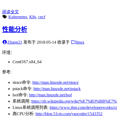
阅读全文
Kubernetes
,
K8s
,
cncf
性能分析
Zhang21
发布于
2018-05-14
收录于
linux
环境：
CentOS7.x84_64
参考:
strace命令:
http://man.linuxde.net/strace
pstack命令:
http://man.linuxde.net/pstack
lsof命令:
http://man.linuxde.net/lsof
系统调用:
https://zh.wikipedia.org/wiki/%E7%B3%B
Linux系统调用列表:
https://www.ibm.com/developerworks/cn/
高CPU分析:
http://blog.51cto.com/yaocoder/1543352