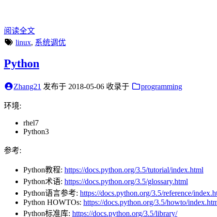
阅读全文
linux
,
系统调优
Python
Zhang21
发布于
2018-05-06
收录于
programming
环境:
rhel7
Python3
参考:
Python教程:
https://docs.python.org/3.5/tutorial/index.html
Python术语:
https://docs.python.org/3.5/glossary.html
Python语言参考:
https://docs.python.org/3.5/reference/index.h
Python HOWTOs:
https://docs.python.org/3.5/howto/index.ht
Python标准库:
https://docs.python.org/3.5/library/