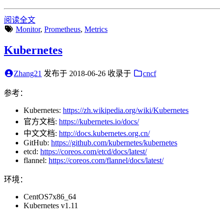
阅读全文
Monitor
,
Prometheus
,
Metrics
Kubernetes
Zhang21
发布于
2018-06-26
收录于
cncf
参考：
Kubernetes:
https://zh.wikipedia.org/wiki/Kubernetes
官方文档:
https://kubernetes.io/docs/
中文文档:
http://docs.kubernetes.org.cn/
GitHub:
https://github.com/kubernetes/kubernetes
etcd:
https://coreos.com/etcd/docs/latest/
flannel:
https://coreos.com/flannel/docs/latest/
环境：
CentOS7x86_64
Kubernetes v1.11