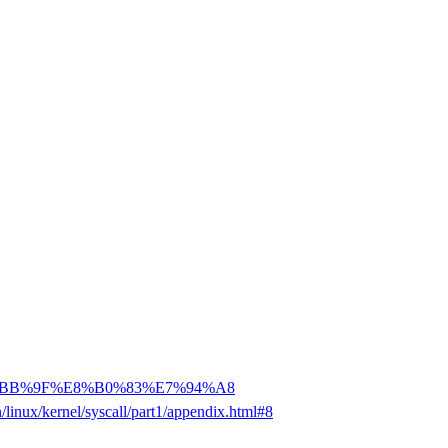
B%E7%BB%9F%E8%B0%83%E7%94%A8
linux/kernel/syscall/part1/appendix.html#8