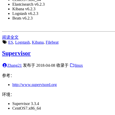
Elastcisearch v6.2.3
Kibana v6.2.3
Logstash v6.2.3
Beats v6.2.3
阅读全文
ES
,
Logstash
,
Kibana
,
Filebeat
Supervisor
Zhang21
发布于
2018-04-08
收录于
linux
参考：
http://www.supervisord.org
环境：
Supervisor 3.3.4
CentOS7.x86_64