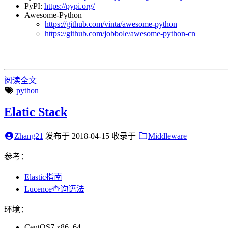
PyPI:
https://pypi.org/
Awesome-Python
https://github.com/vinta/awesome-python
https://github.com/jobbole/awesome-python-cn
阅读全文
python
Elatic Stack
Zhang21
发布于
2018-04-15
收录于
Middleware
参考：
Elastic指南
Lucence查询语法
环境：
CentOS7.x86_64