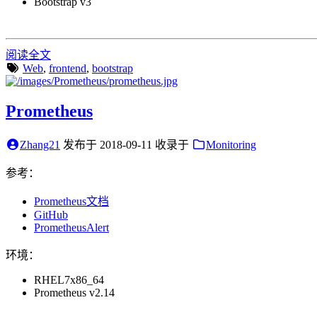
Bootstrap v3
阅读全文
Web
,
frontend
,
bootstrap
Prometheus
Zhang21
发布于
2018-09-11
收录于
Monitoring
参考：
Prometheus文档
GitHub
PrometheusAlert
环境：
RHEL7x86_64
Prometheus v2.14