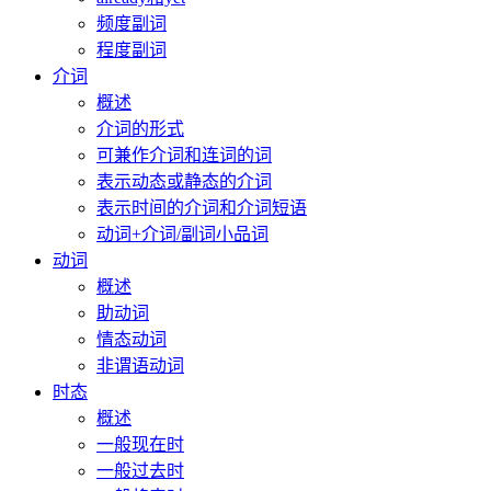
频度副词
程度副词
介词
概述
介词的形式
可兼作介词和连词的词
表示动态或静态的介词
表示时间的介词和介词短语
动词+介词/副词小品词
动词
概述
助动词
情态动词
非谓语动词
时态
概述
一般现在时
一般过去时