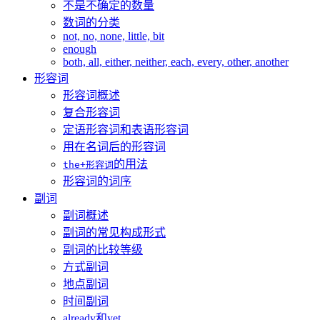
不是不确定的数量
数词的分类
not, no, none, little, bit
enough
both, all, either, neither, each, every, other, another
形容词
形容词概述
复合形容词
定语形容词和表语形容词
用在名词后的形容词
的用法
the+形容词
形容词的词序
副词
副词概述
副词的常见构成形式
副词的比较等级
方式副词
地点副词
时间副词
already和yet