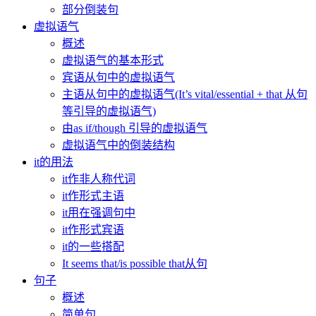
部分倒装句
虚拟语气
概述
虚拟语气的基本形式
宾语从句中的虚拟语气
主语从句中的虚拟语气(It’s vital/essential + that 从句
等引导的虚拟语气)
由as if/though 引导的虚拟语气
虚拟语气中的倒装结构
it的用法
it作非人称代词
it作形式主语
it用在强调句中
it作形式宾语
it的一些搭配
It seems that/is possible that从句
句子
概述
简单句