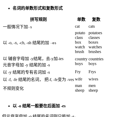
名词的单数形式和复数形式
拼写规则
单数
复数
cat
cats
一般情况下加
-s
potato
potatoes
class
classes
box
boxes
以 -o, -x, -ch, -sh 结尾的加
-es
watch
watches
brush
brushes
以 辅音字母加 -y结尾，去-y加-ies
country
countries
boys
boys
元音字母加 -y 结尾的加 -s
Fry
Frys
以 -y 结尾的专有名词加 -s
wife
wives
以 -f, -fe 结尾的名词， 把-f, -fe变为 -ves
man
men
不规则变化
sheep
sheep
以 -o 结尾一般要在后面加 -es
但元音字母加 -o 结尾的名词则只能加 -s。