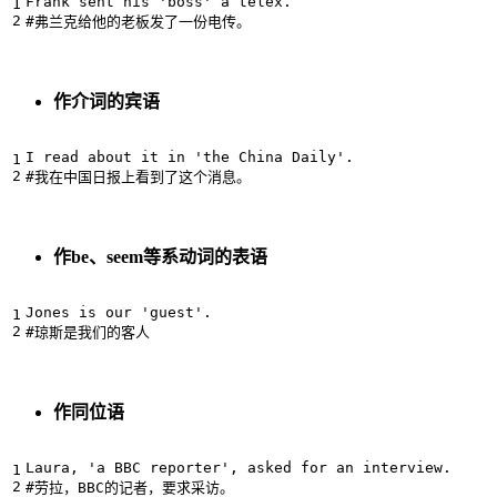
Frank sent his 'boss' a telex.

作介词的宾语
I read about it in 'the China Daily'.

作be、seem等系动词的表语
Jones is our 'guest'.

作同位语
Laura, 'a BBC reporter', asked for an interview.
