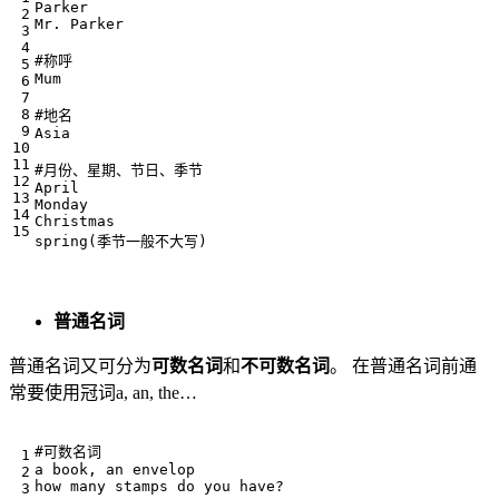
Parker

Mr. Parker

#称呼

Mum

#地名

Asia

#月份、星期、节日、季节

April

Monday

Christmas

普通名词
普通名词又可分为
可数名词
和
不可数名词
。 在普通名词前通
常要使用冠词a, an, the…
#可数名词

a book, an envelop

how many stamps do you have?
